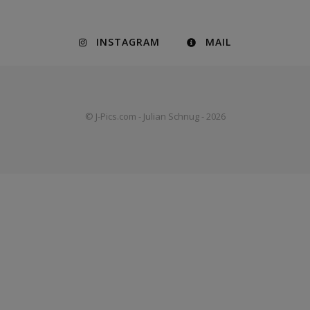
INSTAGRAM
MAIL
© J-Pics.com - Julian Schnug - 2026