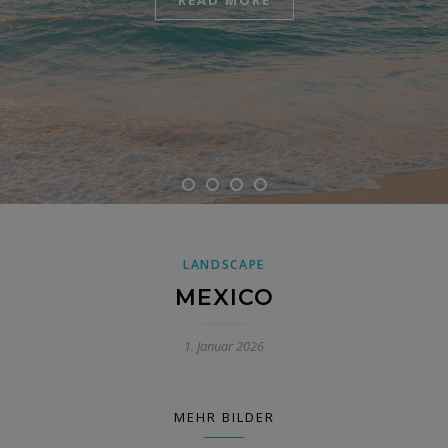
READ MORE
READ MORE
READ MORE
READ MORE
LANDSCAPE
MEXICO
1. Januar 2026
MEHR BILDER