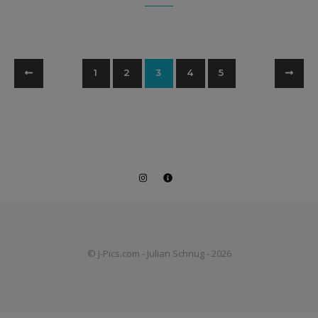
1
2
3
4
5
© J-Pics.com - Julian Schnug - 2026