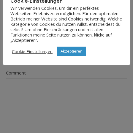
Cookie-Einstellungen
Wir verwenden Cookies, um dir ein perfektes
Webseiten-Erlebnis zu ermöglichen. Für den optimalen
E-Mail-Adresse
Betrieb meiner Website sind Cookies notwendig. Welche
*
Kategorie von Cookies du nutzen willst, entscheidest du
selbst! Um ohne Einschränkungen und mit allen
Funktionen meine Seite nutzen zu können, klicke auf
„Akzeptieren“.
Website
Cookie Einstellungen
Akzeptieren
Comment