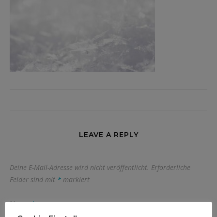
LEAVE A REPLY
Deine E-Mail-Adresse wird nicht veröffentlicht.
Erforderliche
Felder sind mit
*
markiert
Name
*