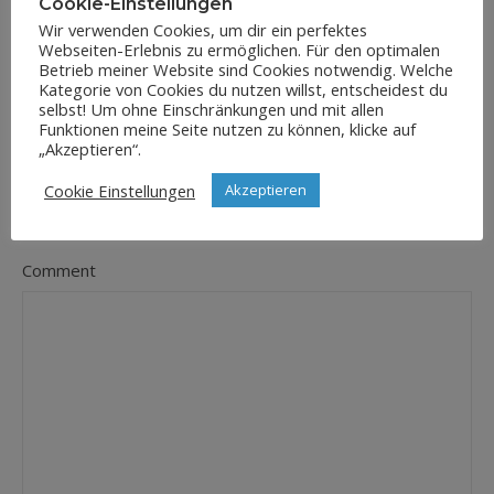
Cookie-Einstellungen
Wir verwenden Cookies, um dir ein perfektes
Webseiten-Erlebnis zu ermöglichen. Für den optimalen
E-Mail-Adresse
Betrieb meiner Website sind Cookies notwendig. Welche
*
Kategorie von Cookies du nutzen willst, entscheidest du
selbst! Um ohne Einschränkungen und mit allen
Funktionen meine Seite nutzen zu können, klicke auf
„Akzeptieren“.
Website
Cookie Einstellungen
Akzeptieren
Comment