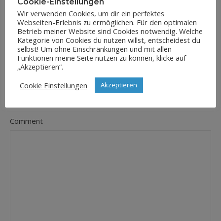
Cookie-Einstellungen
Wir verwenden Cookies, um dir ein perfektes
Webseiten-Erlebnis zu ermöglichen. Für den optimalen
E-Mail-Adresse
Betrieb meiner Website sind Cookies notwendig. Welche
*
Kategorie von Cookies du nutzen willst, entscheidest du
selbst! Um ohne Einschränkungen und mit allen
Funktionen meine Seite nutzen zu können, klicke auf
„Akzeptieren“.
Website
Cookie Einstellungen
Akzeptieren
Comment