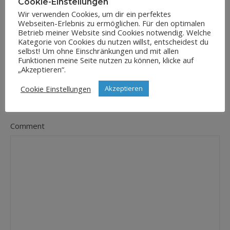
Cookie-Einstellungen
Wir verwenden Cookies, um dir ein perfektes
Webseiten-Erlebnis zu ermöglichen. Für den optimalen
E-Mail-Adresse
Betrieb meiner Website sind Cookies notwendig. Welche
*
Kategorie von Cookies du nutzen willst, entscheidest du
selbst! Um ohne Einschränkungen und mit allen
Funktionen meine Seite nutzen zu können, klicke auf
„Akzeptieren“.
Website
Cookie Einstellungen
Akzeptieren
Comment