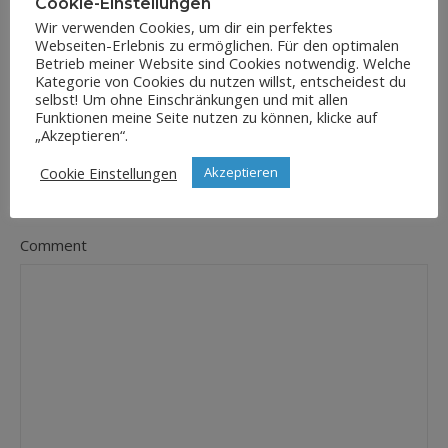
Cookie-Einstellungen
Wir verwenden Cookies, um dir ein perfektes
Webseiten-Erlebnis zu ermöglichen. Für den optimalen
E-Mail-Adresse
Betrieb meiner Website sind Cookies notwendig. Welche
*
Kategorie von Cookies du nutzen willst, entscheidest du
selbst! Um ohne Einschränkungen und mit allen
Funktionen meine Seite nutzen zu können, klicke auf
„Akzeptieren“.
Website
Cookie Einstellungen
Akzeptieren
Comment