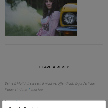
LEAVE A REPLY
Deine E-Mail-Adresse wird nicht veröffentlicht.
Erforderliche
Felder sind mit
*
markiert
Name
*