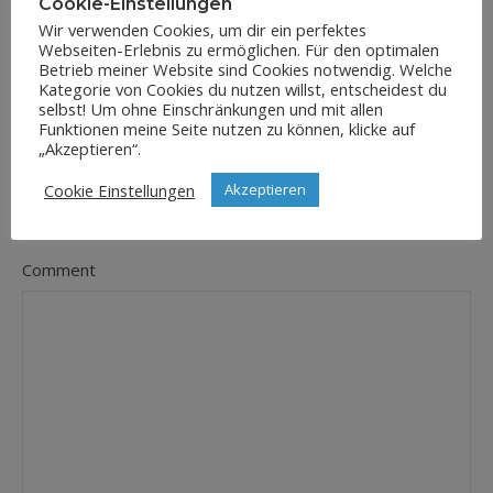
Cookie-Einstellungen
Wir verwenden Cookies, um dir ein perfektes
Webseiten-Erlebnis zu ermöglichen. Für den optimalen
E-Mail-Adresse
Betrieb meiner Website sind Cookies notwendig. Welche
*
Kategorie von Cookies du nutzen willst, entscheidest du
selbst! Um ohne Einschränkungen und mit allen
Funktionen meine Seite nutzen zu können, klicke auf
„Akzeptieren“.
Website
Cookie Einstellungen
Akzeptieren
Comment