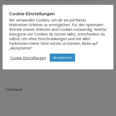
Felder sind mit
*
markiert
Cookie-Einstellungen
Name
*
Wir verwenden Cookies, um dir ein perfektes
Webseiten-Erlebnis zu ermöglichen. Für den optimalen
Betrieb meiner Website sind Cookies notwendig. Welche
Kategorie von Cookies du nutzen willst, entscheidest du
selbst! Um ohne Einschränkungen und mit allen
E-Mail-Adresse
*
Funktionen meine Seite nutzen zu können, klicke auf
„Akzeptieren“.
Cookie Einstellungen
Akzeptieren
Website
Comment