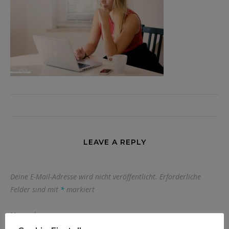
LEAVE A REPLY
Deine E-Mail-Adresse wird nicht veröffentlicht.
Erforderliche
Felder sind mit
*
markiert
Name
*