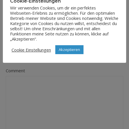
Cookie-Einstellungen
Wir verwenden Cookies, um dir ein perfektes
Webseiten-Erlebnis zu ermöglichen. Für den optimalen
E-Mail-Adresse
Betrieb meiner Website sind Cookies notwendig. Welche
*
Kategorie von Cookies du nutzen willst, entscheidest du
selbst! Um ohne Einschränkungen und mit allen
Funktionen meine Seite nutzen zu können, klicke auf
„Akzeptieren“.
Website
Cookie Einstellungen
Akzeptieren
Comment