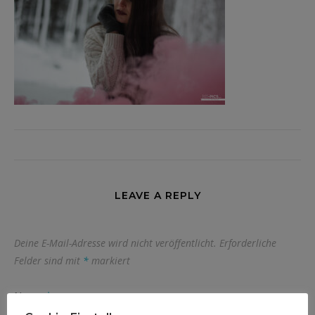
LEAVE A REPLY
Deine E-Mail-Adresse wird nicht veröffentlicht.
Erforderliche
Felder sind mit
*
markiert
Name
*