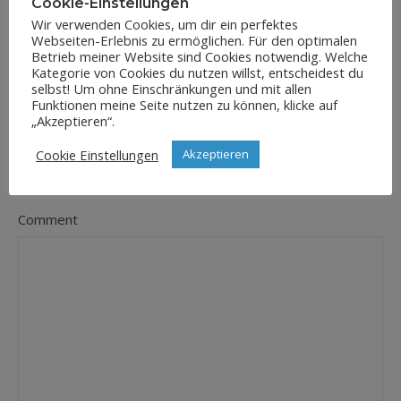
Cookie-Einstellungen
Wir verwenden Cookies, um dir ein perfektes
Webseiten-Erlebnis zu ermöglichen. Für den optimalen
E-Mail-Adresse
Betrieb meiner Website sind Cookies notwendig. Welche
*
Kategorie von Cookies du nutzen willst, entscheidest du
selbst! Um ohne Einschränkungen und mit allen
Funktionen meine Seite nutzen zu können, klicke auf
„Akzeptieren“.
Website
Cookie Einstellungen
Akzeptieren
Comment