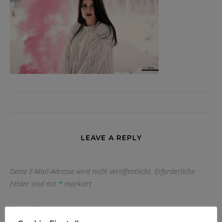
LEAVE A REPLY
Deine E-Mail-Adresse wird nicht veröffentlicht.
Erforderliche
Felder sind mit
*
markiert
Name
*