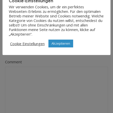
Cookie-Einstellungen
Wir verwenden Cookies, um dir ein perfektes
Webseiten-Erlebnis zu ermöglichen. Für den optimalen
E-Mail-Adresse
Betrieb meiner Website sind Cookies notwendig. Welche
*
Kategorie von Cookies du nutzen willst, entscheidest du
selbst! Um ohne Einschränkungen und mit allen
Funktionen meine Seite nutzen zu können, klicke auf
„Akzeptieren“.
Website
Cookie Einstellungen
Akzeptieren
Comment