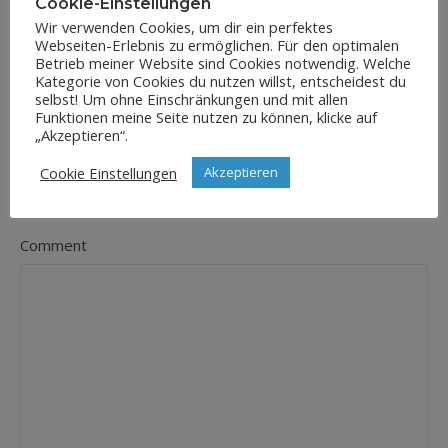
Cookie-Einstellungen
Wir verwenden Cookies, um dir ein perfektes
Webseiten-Erlebnis zu ermöglichen. Für den optimalen
E-Mail-Adresse
Betrieb meiner Website sind Cookies notwendig. Welche
*
Kategorie von Cookies du nutzen willst, entscheidest du
selbst! Um ohne Einschränkungen und mit allen
Funktionen meine Seite nutzen zu können, klicke auf
„Akzeptieren“.
Website
Cookie Einstellungen
Akzeptieren
Comment