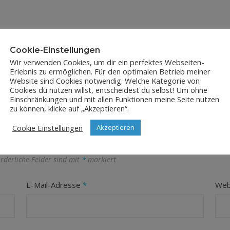
Cookie-Einstellungen
Wir verwenden Cookies, um dir ein perfektes Webseiten-
Erlebnis zu ermöglichen. Für den optimalen Betrieb meiner
Website sind Cookies notwendig. Welche Kategorie von
Cookies du nutzen willst, entscheidest du selbst! Um ohne
Einschränkungen und mit allen Funktionen meine Seite nutzen
zu können, klicke auf „Akzeptieren“.
LEAVE A REPLY
Cookie Einstellungen
Akzeptieren
orderliche Felder sind mit
*
markiert
E-Mail-Adresse
*
Web