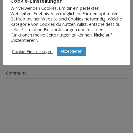
Cookie-Einstellungen
Wir verwenden Cookies, um dir ein perfektes
Webseiten-Erlebnis zu ermöglichen. Für den optimalen
E-Mail-Adresse
Betrieb meiner Website sind Cookies notwendig. Welche
*
Kategorie von Cookies du nutzen willst, entscheidest du
selbst! Um ohne Einschränkungen und mit allen
Funktionen meine Seite nutzen zu können, klicke auf
„Akzeptieren“.
Website
Cookie Einstellungen
Akzeptieren
Comment