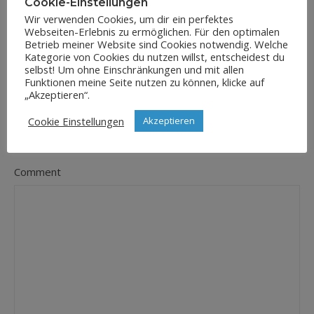
Cookie-Einstellungen
Wir verwenden Cookies, um dir ein perfektes
Webseiten-Erlebnis zu ermöglichen. Für den optimalen
E-Mail-Adresse
Betrieb meiner Website sind Cookies notwendig. Welche
*
Kategorie von Cookies du nutzen willst, entscheidest du
selbst! Um ohne Einschränkungen und mit allen
Funktionen meine Seite nutzen zu können, klicke auf
„Akzeptieren“.
Website
Cookie Einstellungen
Akzeptieren
Comment