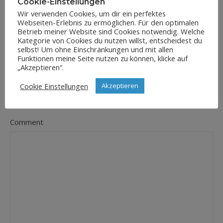
Cookie-Einstellungen
Wir verwenden Cookies, um dir ein perfektes
Webseiten-Erlebnis zu ermöglichen. Für den optimalen
E-Mail-Adresse
Betrieb meiner Website sind Cookies notwendig. Welche
*
Kategorie von Cookies du nutzen willst, entscheidest du
selbst! Um ohne Einschränkungen und mit allen
Funktionen meine Seite nutzen zu können, klicke auf
„Akzeptieren“.
Website
Cookie Einstellungen
Akzeptieren
Comment