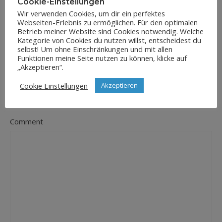
Cookie-Einstellungen
Wir verwenden Cookies, um dir ein perfektes
Webseiten-Erlebnis zu ermöglichen. Für den optimalen
E-Mail-Adresse
Betrieb meiner Website sind Cookies notwendig. Welche
*
Kategorie von Cookies du nutzen willst, entscheidest du
selbst! Um ohne Einschränkungen und mit allen
Funktionen meine Seite nutzen zu können, klicke auf
„Akzeptieren“.
Website
Cookie Einstellungen
Akzeptieren
Comment