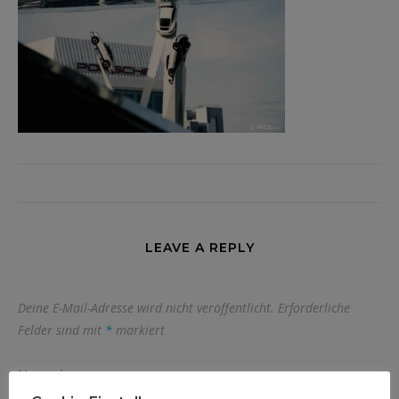
LEAVE A REPLY
Deine E-Mail-Adresse wird nicht veröffentlicht.
Erforderliche
Felder sind mit
*
markiert
Name
*