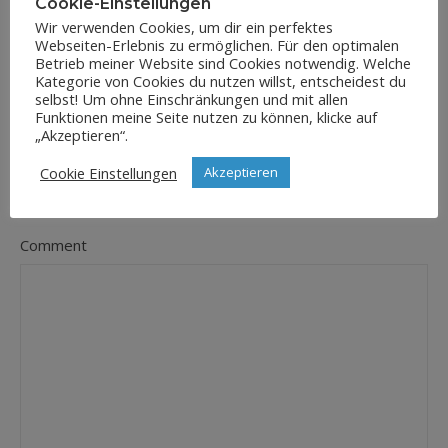
Cookie-Einstellungen
Wir verwenden Cookies, um dir ein perfektes
Webseiten-Erlebnis zu ermöglichen. Für den optimalen
E-Mail-Adresse
Betrieb meiner Website sind Cookies notwendig. Welche
*
Kategorie von Cookies du nutzen willst, entscheidest du
selbst! Um ohne Einschränkungen und mit allen
Funktionen meine Seite nutzen zu können, klicke auf
„Akzeptieren“.
Website
Cookie Einstellungen
Akzeptieren
Comment