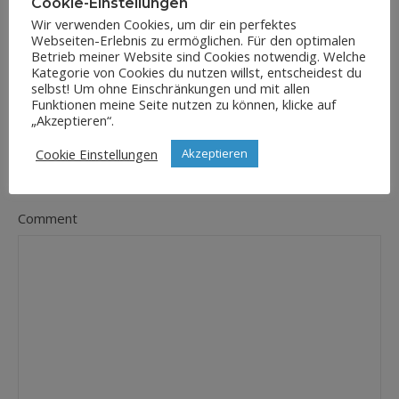
Cookie-Einstellungen
Wir verwenden Cookies, um dir ein perfektes
Webseiten-Erlebnis zu ermöglichen. Für den optimalen
E-Mail-Adresse
Betrieb meiner Website sind Cookies notwendig. Welche
*
Kategorie von Cookies du nutzen willst, entscheidest du
selbst! Um ohne Einschränkungen und mit allen
Funktionen meine Seite nutzen zu können, klicke auf
„Akzeptieren“.
Website
Cookie Einstellungen
Akzeptieren
Comment