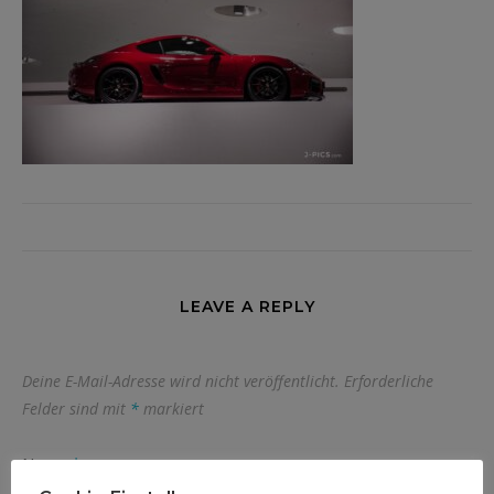
LEAVE A REPLY
Deine E-Mail-Adresse wird nicht veröffentlicht.
Erforderliche
Felder sind mit
*
markiert
Name
*