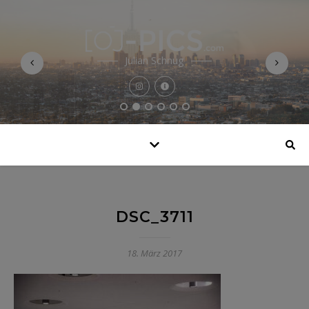
Julian Schnug
DSC_3711
18. März 2017