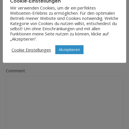
Cookie-Einstellungen
Wir verwenden Cookies, um dir ein perfektes
Webseiten-Erlebnis zu ermöglichen. Für den optimalen
E-Mail-Adresse
Betrieb meiner Website sind Cookies notwendig. Welche
*
Kategorie von Cookies du nutzen willst, entscheidest du
selbst! Um ohne Einschränkungen und mit allen
Funktionen meine Seite nutzen zu können, klicke auf
„Akzeptieren“.
Website
Cookie Einstellungen
Akzeptieren
Comment