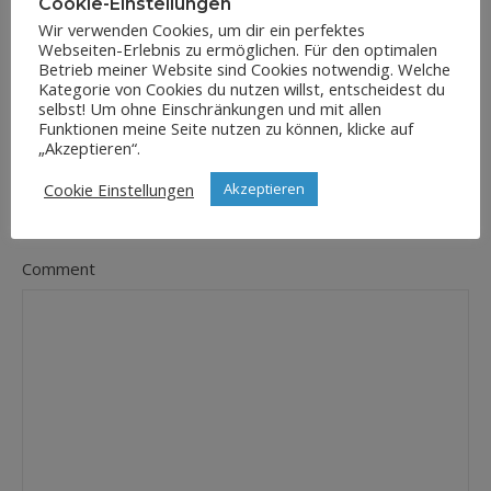
Cookie-Einstellungen
Wir verwenden Cookies, um dir ein perfektes
Webseiten-Erlebnis zu ermöglichen. Für den optimalen
E-Mail-Adresse
Betrieb meiner Website sind Cookies notwendig. Welche
*
Kategorie von Cookies du nutzen willst, entscheidest du
selbst! Um ohne Einschränkungen und mit allen
Funktionen meine Seite nutzen zu können, klicke auf
„Akzeptieren“.
Website
Cookie Einstellungen
Akzeptieren
Comment