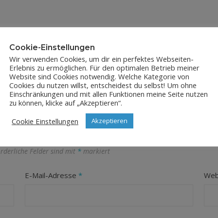
Cookie-Einstellungen
Wir verwenden Cookies, um dir ein perfektes Webseiten-
Erlebnis zu ermöglichen. Für den optimalen Betrieb meiner
Website sind Cookies notwendig. Welche Kategorie von
Cookies du nutzen willst, entscheidest du selbst! Um ohne
Einschränkungen und mit allen Funktionen meine Seite nutzen
zu können, klicke auf „Akzeptieren“.
LEAVE A REPLY
Cookie Einstellungen
Akzeptieren
orderliche Felder sind mit
*
markiert
E-Mail-Adresse
*
Web