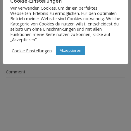
Cookie-Einstellungen
Wir verwenden Cookies, um dir ein perfektes
Webseiten-Erlebnis zu ermöglichen. Für den optimalen
E-Mail-Adresse
Betrieb meiner Website sind Cookies notwendig. Welche
*
Kategorie von Cookies du nutzen willst, entscheidest du
selbst! Um ohne Einschränkungen und mit allen
Funktionen meine Seite nutzen zu können, klicke auf
„Akzeptieren“.
Website
Cookie Einstellungen
Akzeptieren
Comment