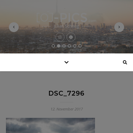
Julian Schnug
DSC_7296
12. November 2017