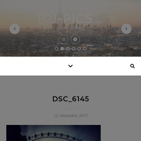
Julian Schnug
DSC_6145
12. November 2017