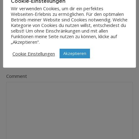
Cookie-Einstellungen
Wir verwenden Cookies, um dir ein perfektes
Webseiten-Erlebnis zu ermöglichen. Für den optimalen
E-Mail-Adresse
Betrieb meiner Website sind Cookies notwendig. Welche
*
Kategorie von Cookies du nutzen willst, entscheidest du
selbst! Um ohne Einschränkungen und mit allen
Funktionen meine Seite nutzen zu können, klicke auf
„Akzeptieren“.
Website
Cookie Einstellungen
Akzeptieren
Comment