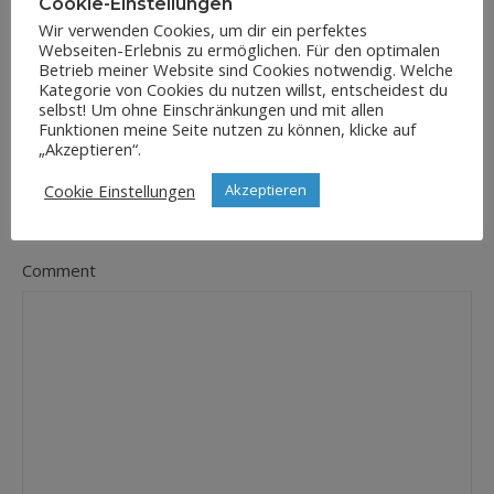
Cookie-Einstellungen
Wir verwenden Cookies, um dir ein perfektes
Webseiten-Erlebnis zu ermöglichen. Für den optimalen
E-Mail-Adresse
Betrieb meiner Website sind Cookies notwendig. Welche
*
Kategorie von Cookies du nutzen willst, entscheidest du
selbst! Um ohne Einschränkungen und mit allen
Funktionen meine Seite nutzen zu können, klicke auf
„Akzeptieren“.
Website
Cookie Einstellungen
Akzeptieren
Comment