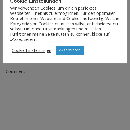
Cookie-Einstellungen
Wir verwenden Cookies, um dir ein perfektes
Webseiten-Erlebnis zu ermöglichen. Für den optimalen
E-Mail-Adresse
Betrieb meiner Website sind Cookies notwendig. Welche
*
Kategorie von Cookies du nutzen willst, entscheidest du
selbst! Um ohne Einschränkungen und mit allen
Funktionen meine Seite nutzen zu können, klicke auf
„Akzeptieren“.
Website
Cookie Einstellungen
Akzeptieren
Comment