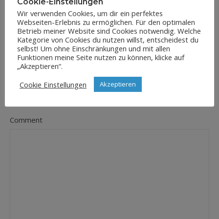
Cookie-Einstellungen
Wir verwenden Cookies, um dir ein perfektes
Webseiten-Erlebnis zu ermöglichen. Für den optimalen
E-Mail-Adresse
Betrieb meiner Website sind Cookies notwendig. Welche
*
Kategorie von Cookies du nutzen willst, entscheidest du
selbst! Um ohne Einschränkungen und mit allen
Funktionen meine Seite nutzen zu können, klicke auf
„Akzeptieren“.
Website
Cookie Einstellungen
Akzeptieren
Comment