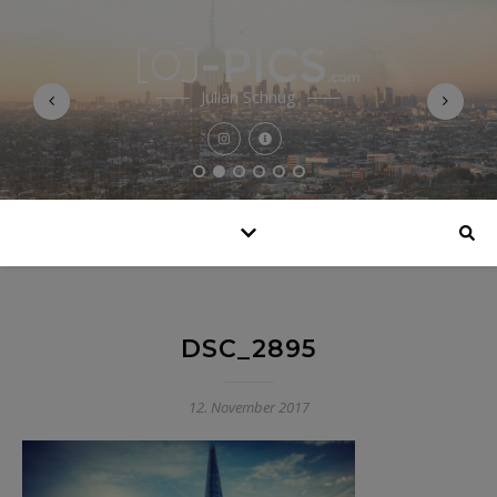
Julian Schnug
DSC_2895
12. November 2017