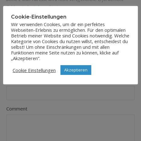
Felder sind mit
*
markiert
Cookie-Einstellungen
Name
*
Wir verwenden Cookies, um dir ein perfektes
Webseiten-Erlebnis zu ermöglichen. Für den optimalen
Betrieb meiner Website sind Cookies notwendig. Welche
Kategorie von Cookies du nutzen willst, entscheidest du
selbst! Um ohne Einschränkungen und mit allen
E-Mail-Adresse
*
Funktionen meine Seite nutzen zu können, klicke auf
„Akzeptieren“.
Cookie Einstellungen
Akzeptieren
Website
Comment