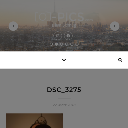
Julian Schnug
DSC_3275
22. März 2018