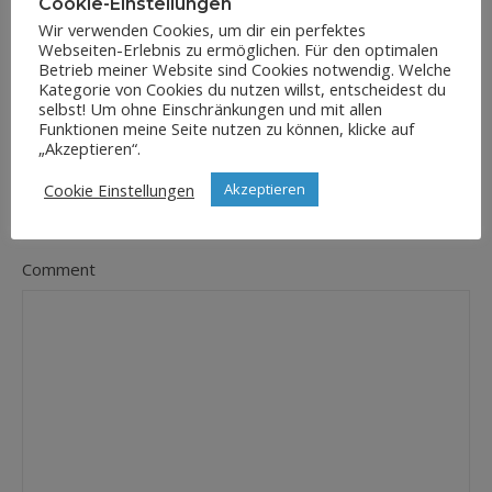
Cookie-Einstellungen
Wir verwenden Cookies, um dir ein perfektes
Webseiten-Erlebnis zu ermöglichen. Für den optimalen
E-Mail-Adresse
Betrieb meiner Website sind Cookies notwendig. Welche
*
Kategorie von Cookies du nutzen willst, entscheidest du
selbst! Um ohne Einschränkungen und mit allen
Funktionen meine Seite nutzen zu können, klicke auf
„Akzeptieren“.
Website
Cookie Einstellungen
Akzeptieren
Comment