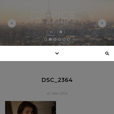
Julian Schnug
DSC_2364
22. März 2018