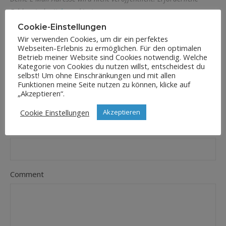
Felder sind mit
*
markiert
Cookie-Einstellungen
Name
*
Wir verwenden Cookies, um dir ein perfektes
Webseiten-Erlebnis zu ermöglichen. Für den optimalen
Betrieb meiner Website sind Cookies notwendig. Welche
Kategorie von Cookies du nutzen willst, entscheidest du
selbst! Um ohne Einschränkungen und mit allen
E-Mail-Adresse
*
Funktionen meine Seite nutzen zu können, klicke auf
„Akzeptieren“.
Cookie Einstellungen
Akzeptieren
Website
Comment