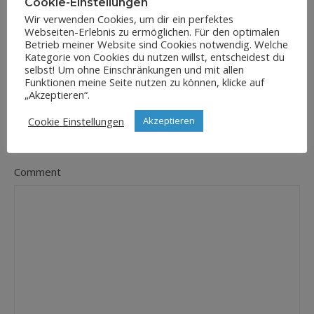
Cookie-Einstellungen
Wir verwenden Cookies, um dir ein perfektes
Webseiten-Erlebnis zu ermöglichen. Für den optimalen
E-Mail-Adresse
Betrieb meiner Website sind Cookies notwendig. Welche
*
Kategorie von Cookies du nutzen willst, entscheidest du
selbst! Um ohne Einschränkungen und mit allen
Funktionen meine Seite nutzen zu können, klicke auf
„Akzeptieren“.
Website
Cookie Einstellungen
Akzeptieren
Comment