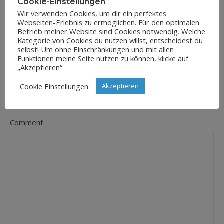
Cookie-Einstellungen
Wir verwenden Cookies, um dir ein perfektes
Webseiten-Erlebnis zu ermöglichen. Für den optimalen
E-Mail-Adresse
Betrieb meiner Website sind Cookies notwendig. Welche
*
Kategorie von Cookies du nutzen willst, entscheidest du
selbst! Um ohne Einschränkungen und mit allen
Funktionen meine Seite nutzen zu können, klicke auf
„Akzeptieren“.
Website
Cookie Einstellungen
Akzeptieren
Comment