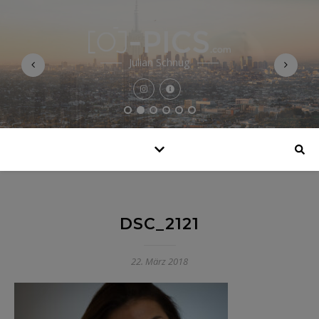
Julian Schnug
DSC_2121
22. März 2018