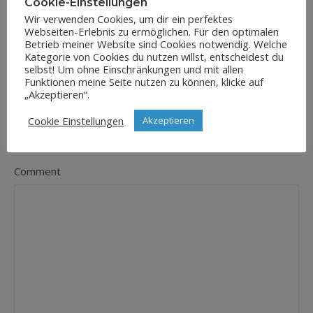
Cookie-Einstellungen
Wir verwenden Cookies, um dir ein perfektes
Webseiten-Erlebnis zu ermöglichen. Für den optimalen
E-Mail-Adresse
Betrieb meiner Website sind Cookies notwendig. Welche
*
Kategorie von Cookies du nutzen willst, entscheidest du
selbst! Um ohne Einschränkungen und mit allen
Funktionen meine Seite nutzen zu können, klicke auf
„Akzeptieren“.
Website
Cookie Einstellungen
Akzeptieren
Comment