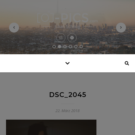
Julian Schnug
DSC_2045
22. März 2018