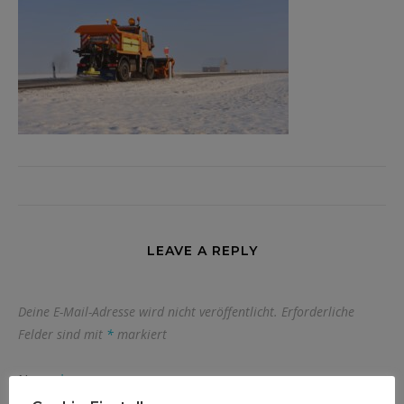
LEAVE A REPLY
Deine E-Mail-Adresse wird nicht veröffentlicht.
Erforderliche
Felder sind mit
*
markiert
Name
*