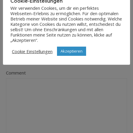
Cookie-Einstellungen
Wir verwenden Cookies, um dir ein perfektes
Webseiten-Erlebnis zu ermöglichen. Für den optimalen
E-Mail-Adresse
Betrieb meiner Website sind Cookies notwendig. Welche
*
Kategorie von Cookies du nutzen willst, entscheidest du
selbst! Um ohne Einschränkungen und mit allen
Funktionen meine Seite nutzen zu können, klicke auf
„Akzeptieren“.
Website
Cookie Einstellungen
Akzeptieren
Comment