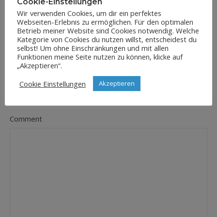
Cookie-Einstellungen
Wir verwenden Cookies, um dir ein perfektes
Webseiten-Erlebnis zu ermöglichen. Für den optimalen
E-Mail-Adresse
Betrieb meiner Website sind Cookies notwendig. Welche
*
Kategorie von Cookies du nutzen willst, entscheidest du
selbst! Um ohne Einschränkungen und mit allen
Funktionen meine Seite nutzen zu können, klicke auf
„Akzeptieren“.
Website
Cookie Einstellungen
Akzeptieren
Comment