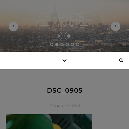
Julian Schnug
DSC_0905
9. September 2016