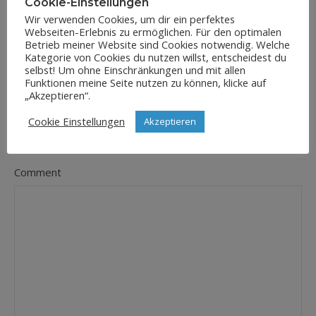
Cookie-Einstellungen
Wir verwenden Cookies, um dir ein perfektes
Webseiten-Erlebnis zu ermöglichen. Für den optimalen
E-Mail-Adresse
*
Betrieb meiner Website sind Cookies notwendig. Welche
Kategorie von Cookies du nutzen willst, entscheidest du
selbst! Um ohne Einschränkungen und mit allen
Funktionen meine Seite nutzen zu können, klicke auf
„Akzeptieren“.
Website
Cookie Einstellungen
Akzeptieren
Comment