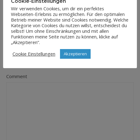
Cookie-Einstellungen
Wir verwenden Cookies, um dir ein perfektes
Webseiten-Erlebnis zu ermöglichen. Für den optimalen
E-Mail-Adresse
*
Betrieb meiner Website sind Cookies notwendig. Welche
Kategorie von Cookies du nutzen willst, entscheidest du
selbst! Um ohne Einschränkungen und mit allen
Funktionen meine Seite nutzen zu können, klicke auf
„Akzeptieren“.
Website
Cookie Einstellungen
Akzeptieren
Comment