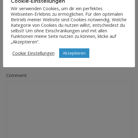
Cookie-Einstellungen
Wir verwenden Cookies, um dir ein perfektes
Webseiten-Erlebnis zu ermöglichen. Für den optimalen
E-Mail-Adresse
*
Betrieb meiner Website sind Cookies notwendig. Welche
Kategorie von Cookies du nutzen willst, entscheidest du
selbst! Um ohne Einschränkungen und mit allen
Funktionen meine Seite nutzen zu können, klicke auf
„Akzeptieren“.
Website
Cookie Einstellungen
Akzeptieren
Comment