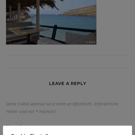
LEAVE A REPLY
Deine E-Mail-Adresse wird nicht veröffentlicht.
Erforderliche
Felder sind mit
*
markiert
Name
*