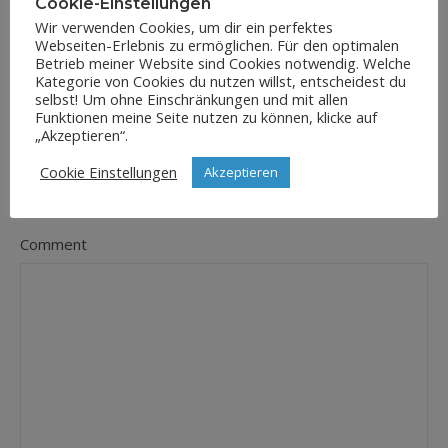
Cookie-Einstellungen
Wir verwenden Cookies, um dir ein perfektes
Webseiten-Erlebnis zu ermöglichen. Für den optimalen
E-Mail-Adresse
*
Betrieb meiner Website sind Cookies notwendig. Welche
Kategorie von Cookies du nutzen willst, entscheidest du
selbst! Um ohne Einschränkungen und mit allen
Funktionen meine Seite nutzen zu können, klicke auf
„Akzeptieren“.
Website
Cookie Einstellungen
Akzeptieren
Comment