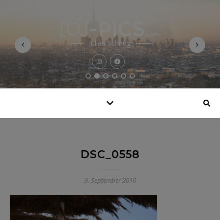
Julian Schnug
DSC_0558
9. September 2016