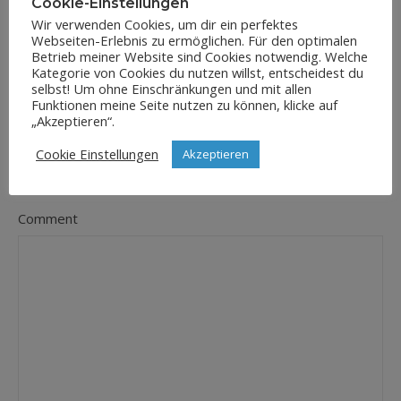
Cookie-Einstellungen
Wir verwenden Cookies, um dir ein perfektes
Webseiten-Erlebnis zu ermöglichen. Für den optimalen
E-Mail-Adresse
*
Betrieb meiner Website sind Cookies notwendig. Welche
Kategorie von Cookies du nutzen willst, entscheidest du
selbst! Um ohne Einschränkungen und mit allen
Funktionen meine Seite nutzen zu können, klicke auf
„Akzeptieren“.
Website
Cookie Einstellungen
Akzeptieren
Comment