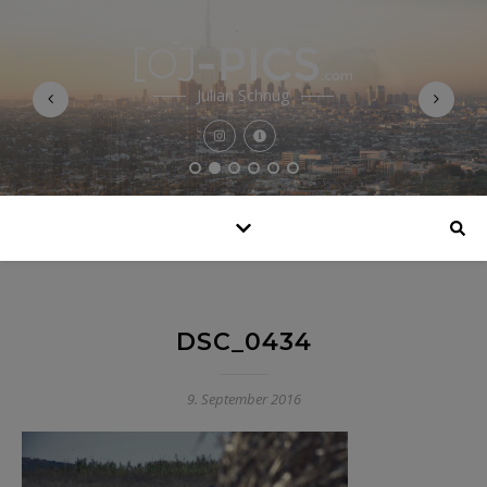
Julian Schnug
DSC_0434
9. September 2016