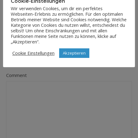
Cookie-Einstellungen
Wir verwenden Cookies, um dir ein perfektes
Webseiten-Erlebnis zu ermöglichen. Für den optimalen
E-Mail-Adresse
*
Betrieb meiner Website sind Cookies notwendig. Welche
Kategorie von Cookies du nutzen willst, entscheidest du
selbst! Um ohne Einschränkungen und mit allen
Funktionen meine Seite nutzen zu können, klicke auf
„Akzeptieren“.
Website
Cookie Einstellungen
Akzeptieren
Comment