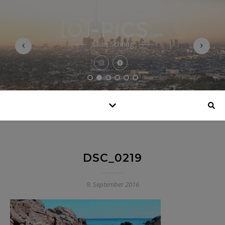
Julian Schnug
DSC_0219
9. September 2016