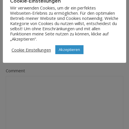
Cookie-Einstellungen
Wir verwenden Cookies, um dir ein perfektes
Webseiten-Erlebnis zu ermöglichen. Für den optimalen
E-Mail-Adresse
Betrieb meiner Website sind Cookies notwendig. Welche
*
Kategorie von Cookies du nutzen willst, entscheidest du
selbst! Um ohne Einschränkungen und mit allen
Funktionen meine Seite nutzen zu können, klicke auf
„Akzeptieren“.
Website
Cookie Einstellungen
Akzeptieren
Comment