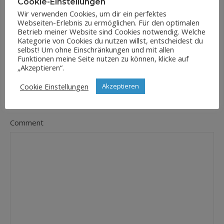
Cookie-Einstellungen
Wir verwenden Cookies, um dir ein perfektes
Webseiten-Erlebnis zu ermöglichen. Für den optimalen
E-Mail-Adresse
Betrieb meiner Website sind Cookies notwendig. Welche
*
Kategorie von Cookies du nutzen willst, entscheidest du
selbst! Um ohne Einschränkungen und mit allen
Funktionen meine Seite nutzen zu können, klicke auf
„Akzeptieren“.
Website
Cookie Einstellungen
Akzeptieren
Comment