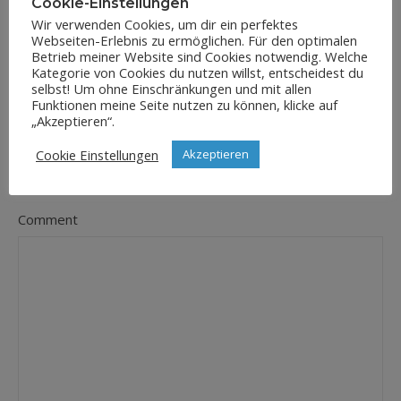
Cookie-Einstellungen
Wir verwenden Cookies, um dir ein perfektes
Webseiten-Erlebnis zu ermöglichen. Für den optimalen
E-Mail-Adresse
Betrieb meiner Website sind Cookies notwendig. Welche
*
Kategorie von Cookies du nutzen willst, entscheidest du
selbst! Um ohne Einschränkungen und mit allen
Funktionen meine Seite nutzen zu können, klicke auf
„Akzeptieren“.
Website
Cookie Einstellungen
Akzeptieren
Comment