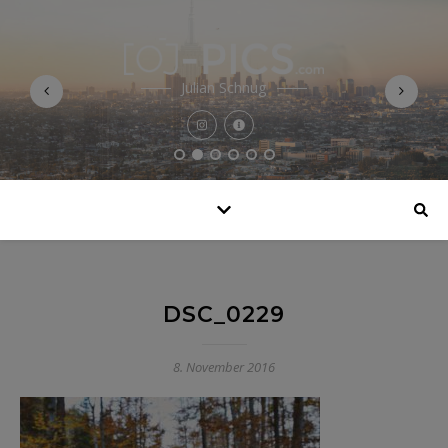
Julian Schnug
DSC_0229
8. November 2016