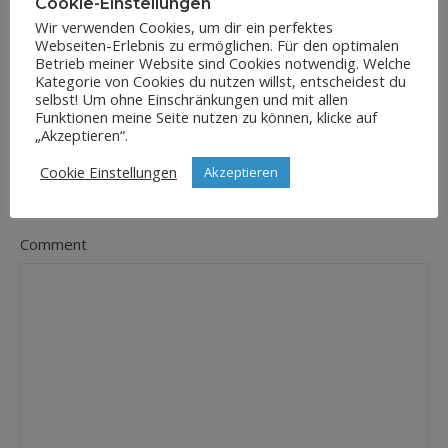
Cookie-Einstellungen
Wir verwenden Cookies, um dir ein perfektes
Webseiten-Erlebnis zu ermöglichen. Für den optimalen
E-Mail-Adresse
*
Betrieb meiner Website sind Cookies notwendig. Welche
Kategorie von Cookies du nutzen willst, entscheidest du
selbst! Um ohne Einschränkungen und mit allen
Funktionen meine Seite nutzen zu können, klicke auf
„Akzeptieren“.
Website
Cookie Einstellungen
Akzeptieren
Comment