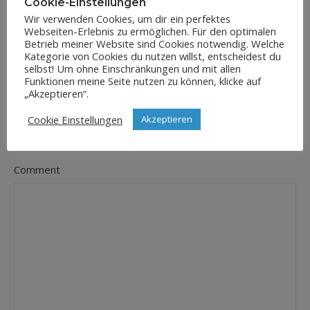
Cookie-Einstellungen
Wir verwenden Cookies, um dir ein perfektes
Webseiten-Erlebnis zu ermöglichen. Für den optimalen
E-Mail-Adresse
Betrieb meiner Website sind Cookies notwendig. Welche
*
Kategorie von Cookies du nutzen willst, entscheidest du
selbst! Um ohne Einschränkungen und mit allen
Funktionen meine Seite nutzen zu können, klicke auf
„Akzeptieren“.
Website
Cookie Einstellungen
Akzeptieren
Comment