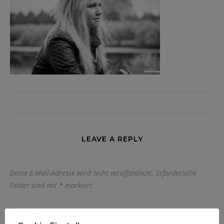
LEAVE A REPLY
Deine E-Mail-Adresse wird nicht veröffentlicht.
Erforderliche
Felder sind mit
*
markiert
Name
*