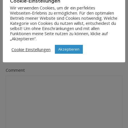
Cookie-Einstellungen
Wir verwenden Cookies, um dir ein perfektes
Webseiten-Erlebnis zu ermöglichen. Für den optimalen
E-Mail-Adresse
Betrieb meiner Website sind Cookies notwendig. Welche
*
Kategorie von Cookies du nutzen willst, entscheidest du
selbst! Um ohne Einschränkungen und mit allen
Funktionen meine Seite nutzen zu können, klicke auf
„Akzeptieren“.
Website
Cookie Einstellungen
Akzeptieren
Comment