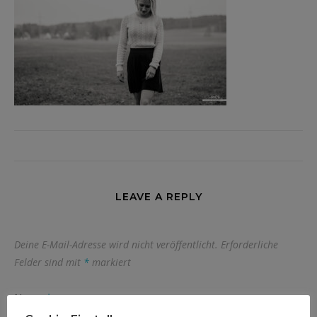
LEAVE A REPLY
Deine E-Mail-Adresse wird nicht veröffentlicht.
Erforderliche
Felder sind mit
*
markiert
Name
*