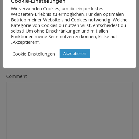
Cookie-Einstellungen
Wir verwenden Cookies, um dir ein perfektes
Webseiten-Erlebnis zu ermöglichen. Für den optimalen
E-Mail-Adresse
Betrieb meiner Website sind Cookies notwendig. Welche
*
Kategorie von Cookies du nutzen willst, entscheidest du
selbst! Um ohne Einschränkungen und mit allen
Funktionen meine Seite nutzen zu können, klicke auf
„Akzeptieren“.
Website
Cookie Einstellungen
Akzeptieren
Comment