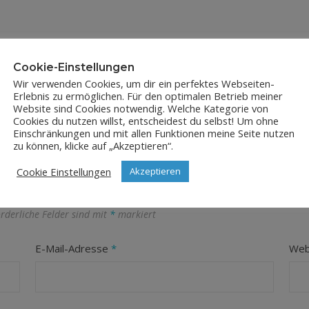
Cookie-Einstellungen
Wir verwenden Cookies, um dir ein perfektes Webseiten-
Erlebnis zu ermöglichen. Für den optimalen Betrieb meiner
Website sind Cookies notwendig. Welche Kategorie von
Cookies du nutzen willst, entscheidest du selbst! Um ohne
Einschränkungen und mit allen Funktionen meine Seite nutzen
zu können, klicke auf „Akzeptieren“.
LEAVE A REPLY
Cookie Einstellungen
Akzeptieren
orderliche Felder sind mit
*
markiert
E-Mail-Adresse
*
Web